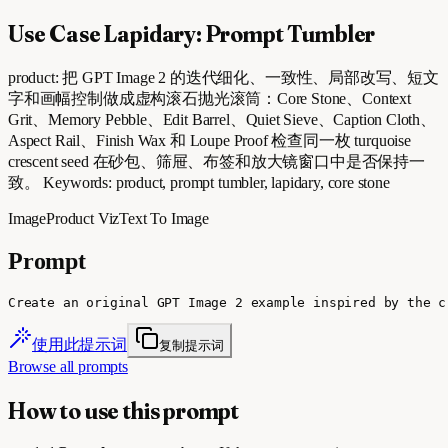
Use Case Lapidary: Prompt Tumbler
product: 把 GPT Image 2 的迭代细化、一致性、局部改写、短文
字和画幅控制做成虚构滚石抛光滚筒：Core Stone、Context
Grit、Memory Pebble、Edit Barrel、Quiet Sieve、Caption Cloth、
Aspect Rail、Finish Wax 和 Loupe Proof 检查同一枚 turquoise
crescent seed 在砂包、筛屉、布签和放大镜窗口中是否保持一
致。 Keywords: product, prompt tumbler, lapidary, core stone
Image
Product Viz
Text To Image
Prompt
Create an original GPT Image 2 example inspired by the c
使用此提示词
复制提示词
Browse all prompts
How to use this prompt